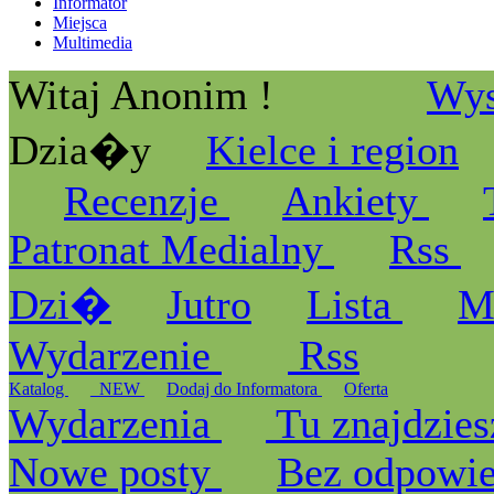
Informator
Miejsca
Multimedia
Witaj Anonim !
Wys
Dzia�y
Kielce i region
Recenzje
Ankiety
Patronat Medialny
Rss
Dzi�
Jutro
Lista
M
Wydarzenie
Rss
Katalog
_NEW
Dodaj do Informatora
Oferta
Wydarzenia
Tu znajdzies
Nowe posty
Bez odpowi