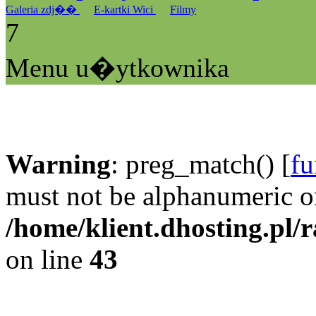
Galeria zdj��
E-kartki Wici
Filmy
7
Menu u�ytkownika
Warning
: preg_match() [
fu
must not be alphanumeric o
/home/klient.dhosting.pl/
on line
43