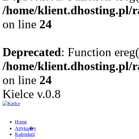
/home/klient.dhosting.pl/
on line
24
Deprecated
: Function ereg(
/home/klient.dhosting.pl/
on line
24
Kielce v.0.8
Home
Artyku�y
Kalendarz