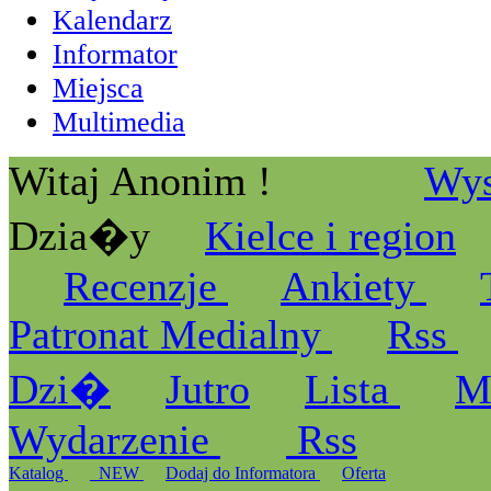
Kalendarz
Informator
Miejsca
Multimedia
Witaj Anonim !
Wys
Dzia�y
Kielce i region
Recenzje
Ankiety
Patronat Medialny
Rss
Dzi�
Jutro
Lista
M
Wydarzenie
Rss
Katalog
_NEW
Dodaj do Informatora
Oferta