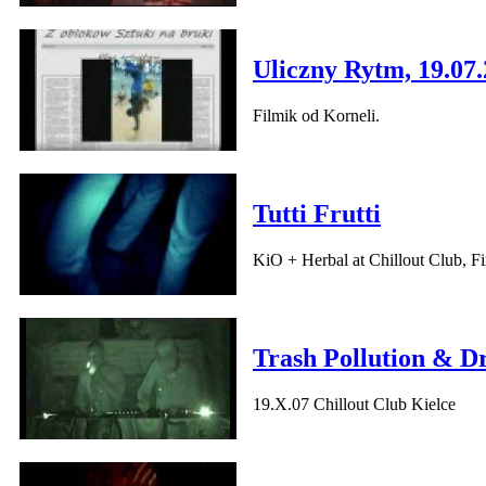
Uliczny Rytm, 19.07.
Filmik od Korneli.
Tutti Frutti
KiO + Herbal at Chillout Club, F
Trash Pollution & D
19.X.07 Chillout Club Kielce