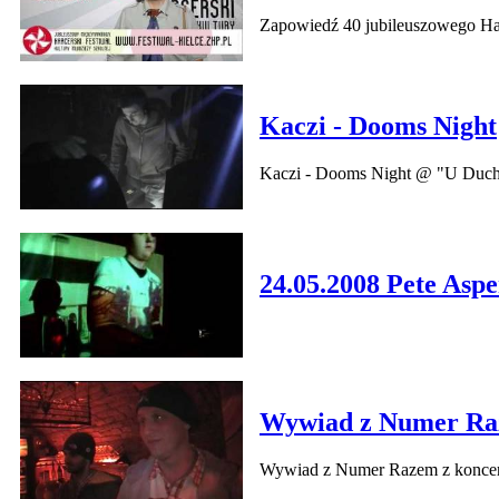
Zapowiedź 40 jubileuszowego Har
Kaczi - Dooms Night
Kaczi - Dooms Night @ "U Duch
24.05.2008 Pete Asp
Wywiad z Numer R
Wywiad z Numer Razem z koncert