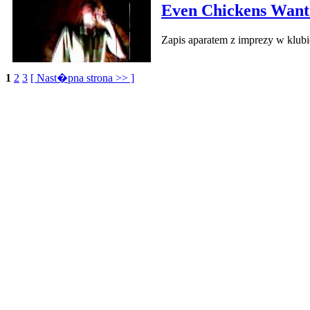
Even Chickens Wan
Zapis aparatem z imprezy w klub
1
2
3
[ Nast�pna strona >> ]