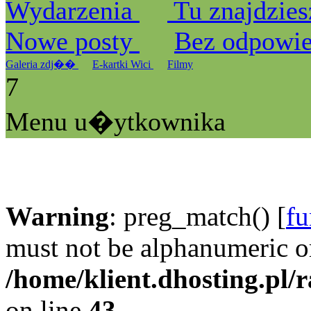
Wydarzenia
Tu znajdzies
Nowe posty
Bez odpowi
Galeria zdj��
E-kartki Wici
Filmy
7
Menu u�ytkownika
Warning
: preg_match() [
fu
must not be alphanumeric o
/home/klient.dhosting.pl/
on line
43