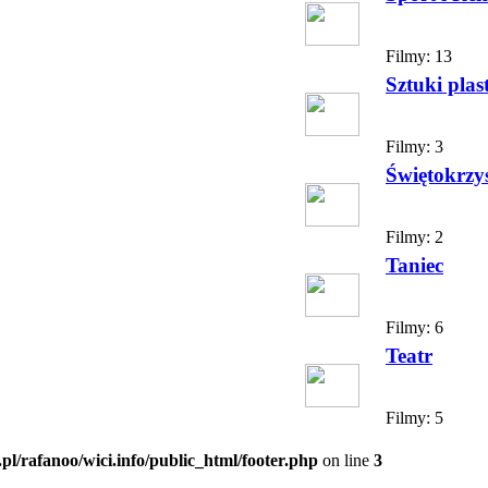
Filmy:
13
Sztuki plas
Filmy:
3
Świętokrzy
Filmy:
2
Taniec
Filmy:
6
Teatr
Filmy:
5
.pl/rafanoo/wici.info/public_html/footer.php
on line
3