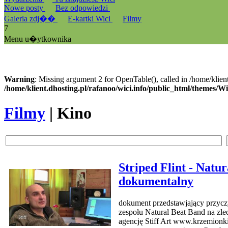
Nowe posty
Bez odpowiedzi
Galeria zdj��
E-kartki Wici
Filmy
7
Menu u�ytkownika
Warning
: Missing argument 2 for OpenTable(), called in /home/klien
/home/klient.dhosting.pl/rafanoo/wici.info/public_html/themes/W
Filmy
| Kino
Striped Flint - Natur
dokumentalny
dokument przedstawjający przycz
zespołu Natural Beat Band na z
agencję Stiff Art www.krzemionki.