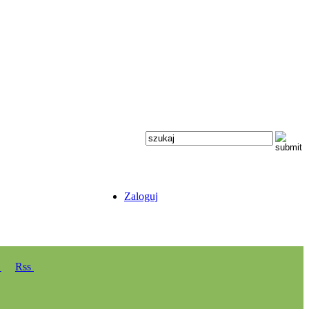
Zaloguj
y
Rss