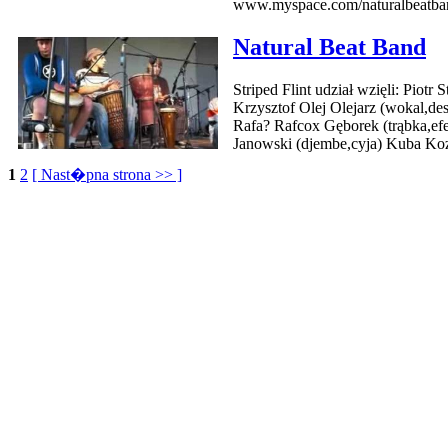
www.myspace.com/naturalbeatba
Natural Beat Band
Striped Flint udział wzięli: Piotr 
Krzysztof Olej Olejarz (wokal,d
Rafa? Rafcox Gęborek (trąbka,efe
Janowski (djembe,cyja) Kuba Koz
1
2
[ Nast�pna strona >> ]