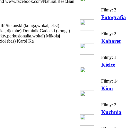
nd www.facebook.com/Natural.Beat.Ban
Filmy:
3
Fotografia
Stiff Stefański (konga,wokal,tekst)
eska, djembe) Dominik Gadecki (konga)
Filmy:
2
kty,perkusjonalia,wokal) Mikołaj
Kabaret
ioł (bas) Karol Ka
Filmy:
1
Kielce
Filmy:
14
Kino
Filmy:
2
Kuchnia