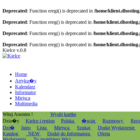
Deprecated
: Function eregi() is deprecated in
/home/klient.dhosting
Deprecated
: Function ereg() is deprecated in
/home/klient.dhosting
Deprecated
: Function ereg() is deprecated in
/home/klient.dhosting
Deprecated
: Function ereg() is deprecated in
/home/klient.dhosting
Kielce v.0.8
Home
Artyku�y
Kalendarz
Informator
Miejsca
Multimedia
Witaj Anonim !
Wyslij kartke
Dzia�y
Kielce i region
Polska
�wiat
Rozmowy
Rec
Dzi�
Jutro
Lista
Miejsca
Szukaj
Dodaj Wydarzenie
Katalog
_NEW
Dodaj do Informatora
Oferta
Wydarzenia
Tu znajdziesz Wici