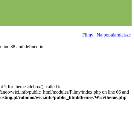
Filmy
|
Najpopularniejsze
 line 88 and defined in
t 5 for themesidebox(), called in
afanoo/wici.info/public_html/modules/Filmy/index.php on line 66 and
hosting.pl/rafanoo/wici.info/public_html/themes/Wici/theme.php
a