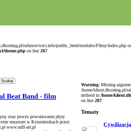
t.dhosting.pl/rafanoo/wici.info/public_html/modules/Filmy/index.php on
ici/theme.php
on line
267
Warning
: Missing argumen
/home/klient.dhosting.pl/r
al Beat Band - film
defined in
/home/klient.d
on line
287
Tematy
yny oraz proces powstawania płyty
lecenie muzeum w Krzemionkach przez
Cywilizacj
pl www.stiff-art.pl