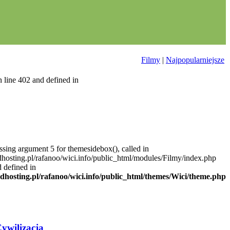
Filmy
|
Najpopularniejsze
 line 402 and defined in
ssing argument 5 for themesidebox(), called in
dhosting.pl/rafanoo/wici.info/public_html/modules/Filmy/index.php
d defined in
.dhosting.pl/rafanoo/wici.info/public_html/themes/Wici/theme.php
ywilizacja