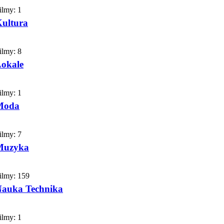
ilmy:
1
ultura
ilmy:
8
okale
ilmy:
1
Moda
ilmy:
7
Muzyka
ilmy:
159
auka Technika
ilmy:
1