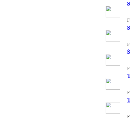
S
F
S
F
Ś
F
T
F
T
F