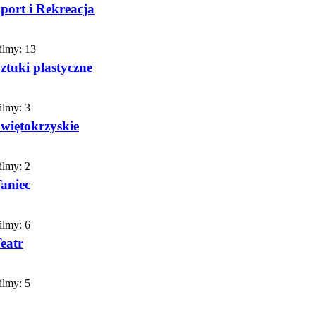
port i Rekreacja
ilmy:
13
ztuki plastyczne
ilmy:
3
więtokrzyskie
ilmy:
2
aniec
ilmy:
6
eatr
ilmy:
5