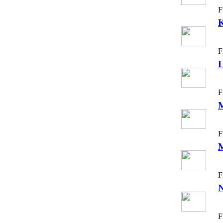
F
K
F
L
F
F
F
N
F