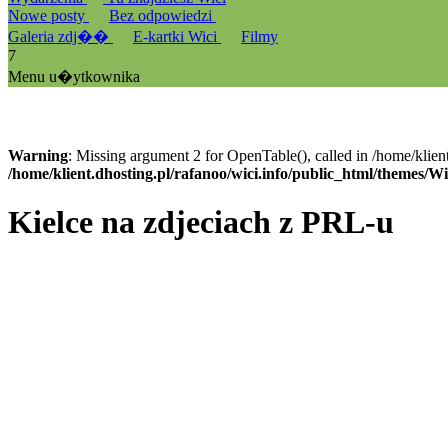
Nowe posty
Bez odpowiedzi
Galeria zdj��
E-kartki Wici
Filmy
7
Menu u�ytkownika
Warning
: Missing argument 2 for OpenTable(), called in /home/klien
/home/klient.dhosting.pl/rafanoo/wici.info/public_html/themes/W
Kielce na zdjeciach z PRL-u