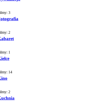
ilmy:
3
otografia
ilmy:
2
abaret
ilmy:
1
ielce
ilmy:
14
Kino
ilmy:
2
Kuchnia