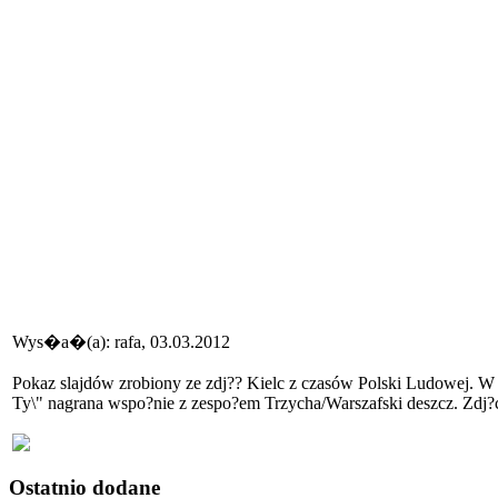
Wys�a�(a): rafa, 03.03.2012
Pokaz slajdów zrobiony ze zdj?? Kielc z czasów Polski Ludowej. W
Ty\" nagrana wspo?nie z zespo?em Trzycha/Warszafski deszcz. Zdj?ci
Ostatnio dodane