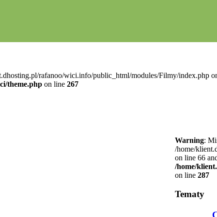
t.dhosting.pl/rafanoo/wici.info/public_html/modules/Filmy/index.php on
ici/theme.php
on line
267
Warning
: Mi
/home/klient.
on line 66 an
/home/klient
on line
287
Tematy
C