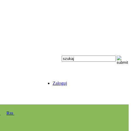
Zaloguj
y
Rss