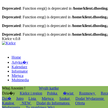
Deprecated
: Function eregi() is deprecated in
/home/klient.dhosting
Deprecated
: Function ereg() is deprecated in
/home/klient.dhosting
Deprecated
: Function ereg() is deprecated in
/home/klient.dhosting
Deprecated
: Function ereg() is deprecated in
/home/klient.dhosting
Kielce v.0.8
Home
Artyku�y
Kalendarz
Informator
Miejsca
Multimedia
Witaj Anonim !
Wyslij kartke
Dzia�y
Kielce i region
Polska
�wiat
Rozmowy
Rec
Dzi�
Jutro
Lista
Miejsca
Szukaj
Dodaj Wydarzenie
Katalog
_NEW
Dodaj do Informatora
Oferta
Wydarzenia
Tu znajdziesz Wici