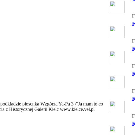
F
F
F
K
F
K
F
 podkladzie piosenka Wzgórza Ya-Pa 3 \"Ja mam to co
a z Historycznej Galerii Kielc www.kielce.vel.pl
F