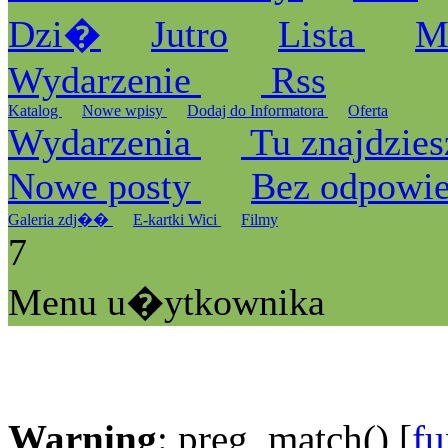
Dzi�
Jutro
Lista
M
Wydarzenie
Rss
Katalog
Nowe wpisy
Dodaj do Informatora
Oferta
Wydarzenia
Tu znajdzies
Nowe posty
Bez odpowi
Galeria zdj��
E-kartki Wici
Filmy
7
Menu u�ytkownika
Warning
: preg_match() [
fu