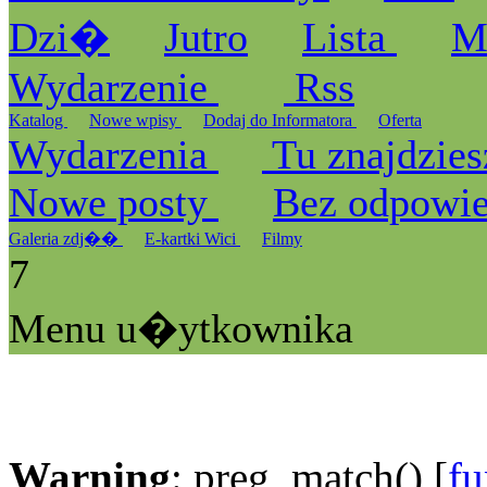
Dzi�
Jutro
Lista
M
Wydarzenie
Rss
Katalog
Nowe wpisy
Dodaj do Informatora
Oferta
Wydarzenia
Tu znajdzies
Nowe posty
Bez odpowi
Galeria zdj��
E-kartki Wici
Filmy
7
Menu u�ytkownika
Warning
: preg_match() [
fu