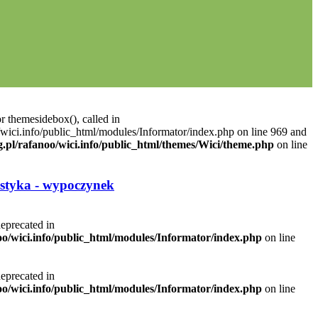
r themesidebox(), called in
/wici.info/public_html/modules/Informator/index.php on line 969 and
g.pl/rafanoo/wici.info/public_html/themes/Wici/theme.php
on line
styka - wypoczynek
deprecated in
noo/wici.info/public_html/modules/Informator/index.php
on line
deprecated in
noo/wici.info/public_html/modules/Informator/index.php
on line