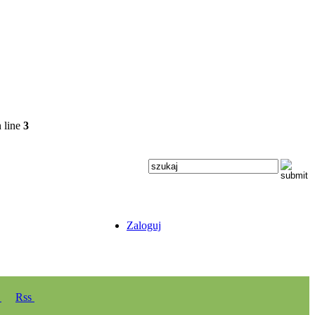
 line
3
Zaloguj
y
Rss