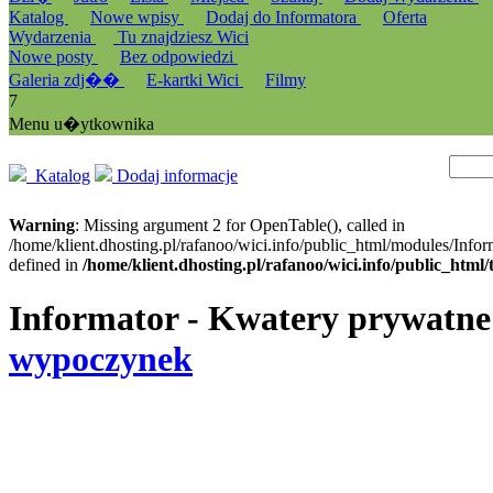
Katalog
Nowe wpisy
Dodaj do Informatora
Oferta
Wydarzenia
Tu znajdziesz Wici
Nowe posty
Bez odpowiedzi
Galeria zdj��
E-kartki Wici
Filmy
7
Menu u�ytkownika
Katalog
Dodaj informacje
Warning
: Missing argument 2 for OpenTable(), called in
/home/klient.dhosting.pl/rafanoo/wici.info/public_html/modules/Infor
defined in
/home/klient.dhosting.pl/rafanoo/wici.info/public_htm
Informator - Kwatery prywatne
wypoczynek