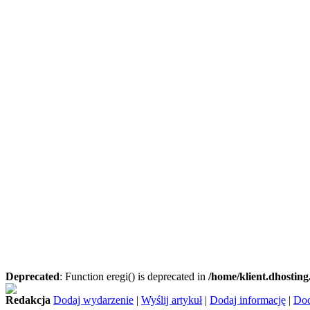
Deprecated
: Function eregi() is deprecated in
/home/klient.dhosting
Redakcja
Dodaj wydarzenie
|
Wyślij artykuł
|
Dodaj informację
|
Dod