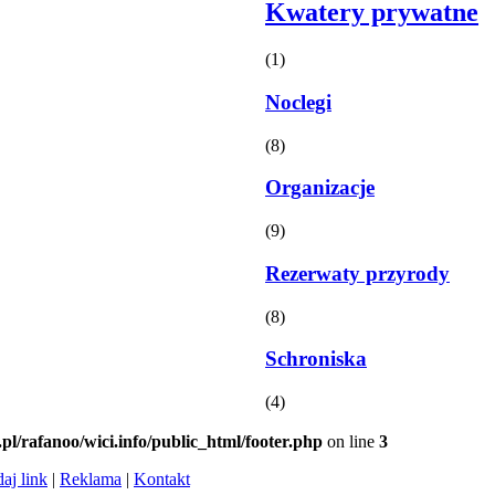
Kwatery prywatne
(1)
Noclegi
(8)
Organizacje
(9)
Rezerwaty przyrody
(8)
Schroniska
(4)
.pl/rafanoo/wici.info/public_html/footer.php
on line
3
aj link
|
Reklama
|
Kontakt