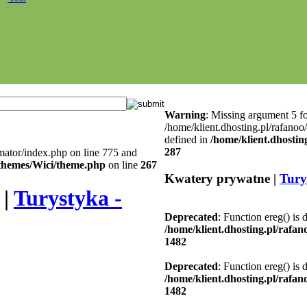
Warning
: Missing argument 5 fo
/home/klient.dhosting.pl/rafanoo
defined in
/home/klient.dhostin
287
mator/index.php on line 775 and
l/themes/Wici/theme.php
on line
267
Kwatery prywatne |
Tury
 |
Turystyka -
Deprecated
: Function ereg() is 
/home/klient.dhosting.pl/rafa
1482
Deprecated
: Function ereg() is 
/home/klient.dhosting.pl/rafa
1482