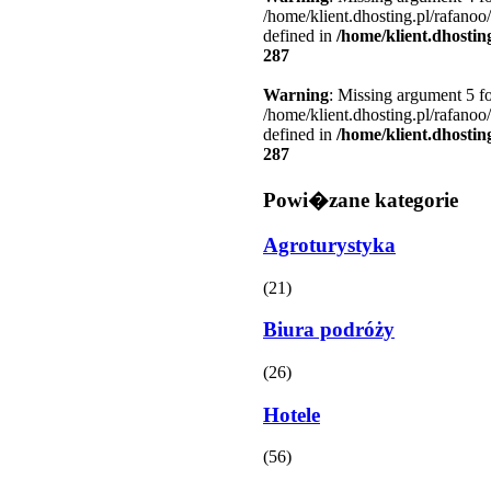
/home/klient.dhosting.pl/rafanoo
defined in
/home/klient.dhostin
287
Warning
: Missing argument 5 fo
/home/klient.dhosting.pl/rafanoo
defined in
/home/klient.dhostin
287
Powi�zane kategorie
Agroturystyka
(21)
Biura podróży
(26)
Hotele
(56)