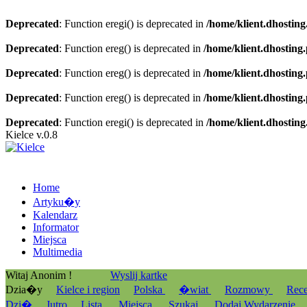
Deprecated
: Function eregi() is deprecated in
/home/klient.dhosting
Deprecated
: Function ereg() is deprecated in
/home/klient.dhosting
Deprecated
: Function ereg() is deprecated in
/home/klient.dhosting
Deprecated
: Function ereg() is deprecated in
/home/klient.dhosting
Deprecated
: Function eregi() is deprecated in
/home/klient.dhosting
Kielce v.0.8
Home
Artyku�y
Kalendarz
Informator
Miejsca
Multimedia
Witaj Anonim !
Wyslij kartke
Dzia�y
Kielce i region
Polska
�wiat
Rozmowy
Rec
Dzi�
Jutro
Lista
Miejsca
Szukaj
Dodaj Wydarzenie