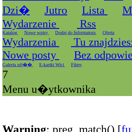
Dzi�
Jutro
Lista
M
Wydarzenie
Rss
Katalog
Nowe wpisy
Dodaj do Informatora
Oferta
Wydarzenia
Tu znajdzies
Nowe posty
Bez odpowi
Galeria zdj��
E-kartki Wici
Filmy
7
Menu u�ytkownika
Warning
: preg_match() [
fu