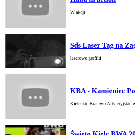
W akcji
Sds Laser Tag na Za
laserowe graffiti
KBA - Kamieniec Po
Kieleckie Bractwo Artyleryjskie
Święto Kielc BWA 2