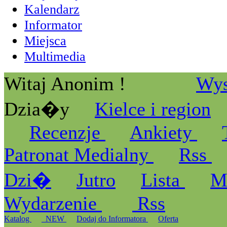
Kalendarz
Informator
Miejsca
Multimedia
Witaj Anonim !
Wys
Dzia�y
Kielce i region
Recenzje
Ankiety
Patronat Medialny
Rss
Dzi�
Jutro
Lista
M
Wydarzenie
Rss
Katalog
_NEW
Dodaj do Informatora
Oferta