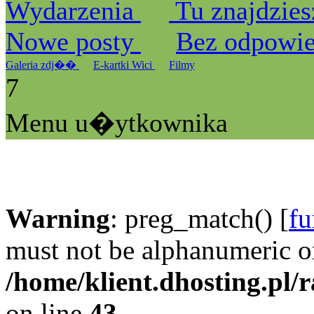
Wydarzenia
Tu znajdzies
Nowe posty
Bez odpowi
Galeria zdj��
E-kartki Wici
Filmy
7
Menu u�ytkownika
Warning
: preg_match() [
fu
must not be alphanumeric o
/home/klient.dhosting.pl/
on line
43