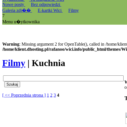
Nowe posty
Bez odpowiedzi
Galeria zdj��
E-kartki Wici
Filmy
7
Menu u�ytkownika
Warning
: Missing argument 2 for OpenTable(), called in /home/klien
/home/klient.dhosting.pl/rafanoo/wici.info/public_html/themes/W
Filmy
| Kuchnia
W
o
[ << Poprzednia strona ]
1
2
3
4