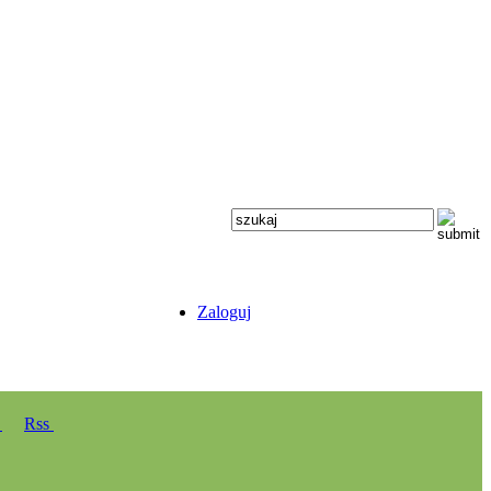
Zaloguj
y
Rss