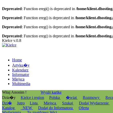
Deprecated
: Function eregi() is deprecated in
/home/klient.dhosting
Deprecated
: Function ereg() is deprecated in
/home/klient.dhosting
Deprecated
: Function ereg() is deprecated in
/home/klient.dhosting
Deprecated
: Function ereg() is deprecated in
/home/klient.dhosting
Kielce v.0.8
Home
Artyku�y
Kalendarz
Informator
Miejsca
Multimedia
Witaj Anonim !
Wyslij kartke
Dzia�y
Kielce i region
Polska
�wiat
Rozmowy
Rec
Dzi�
Jutro
Lista
Miejsca
Szukaj
Dodaj Wydarzenie
Katalog
_NEW
Dodaj do Informatora
Oferta
Wydarzenia
Tu znajdziesz Wici