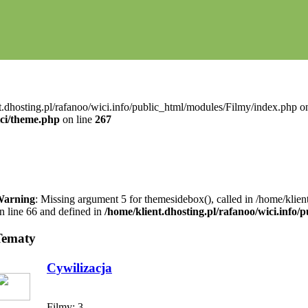
t.dhosting.pl/rafanoo/wici.info/public_html/modules/Filmy/index.php on
ici/theme.php
on line
267
arning
: Missing argument 5 for themesidebox(), called in /home/klie
n line 66 and defined in
/home/klient.dhosting.pl/rafanoo/wici.info
Tematy
Cywilizacja
Filmy:
3