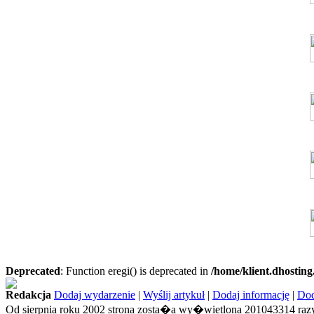
Deprecated
: Function eregi() is deprecated in
/home/klient.dhosting
Redakcja
Dodaj wydarzenie
|
Wyślij artykuł
|
Dodaj informację
|
Dod
Od sierpnia roku 2002 strona zosta�a wy�wietlona 201043314 razy