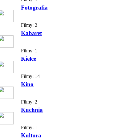
Fotografia
Filmy:
2
Kabaret
Filmy:
1
Kielce
Filmy:
14
Kino
Filmy:
2
Kuchnia
Filmy:
1
Kultura