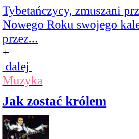
Tybetańczycy, zmuszani pr
Nowego Roku swojego kalend
przez...
+
dalej
Muzyka
Jak zostać królem