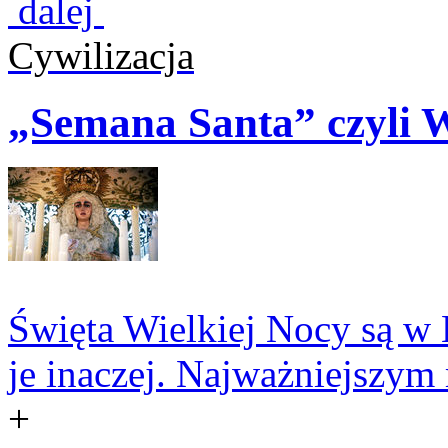
dalej
Cywilizacja
„Semana Santa” czyli W
Święta Wielkiej Nocy są w 
je inaczej. Najważniejszym
+