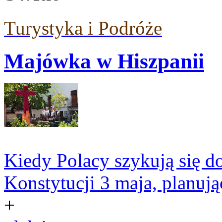
Turystyka i Podróże
Majówka w Hiszpanii
Kiedy Polacy szykują się d
Konstytucji 3 maja, planują
+