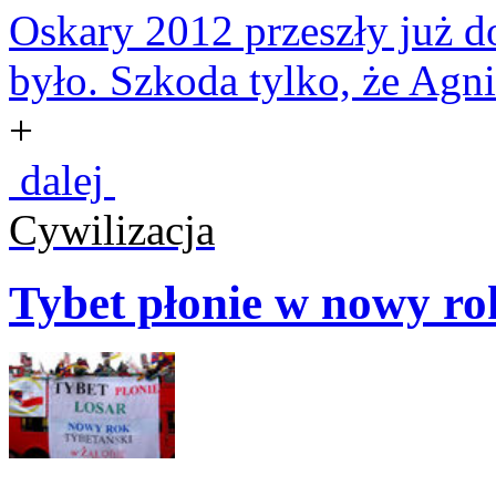
Oskary 2012 przeszły już do
było. Szkoda tylko, że Agni
+
dalej
Cywilizacja
Tybet płonie w nowy ro