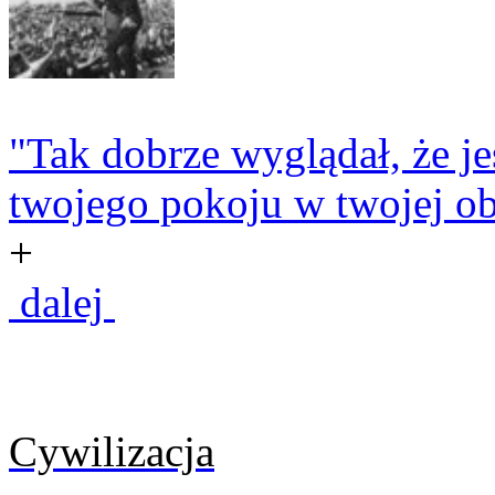
"Tak dobrze wyglądał, że je
twojego pokoju w twojej obe
+
dalej
Cywilizacja