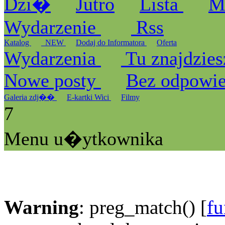
Dzi�
Jutro
Lista
M
Wydarzenie
Rss
Katalog
_NEW
Dodaj do Informatora
Oferta
Wydarzenia
Tu znajdzies
Nowe posty
Bez odpowi
Galeria zdj��
E-kartki Wici
Filmy
7
Menu u�ytkownika
Warning
: preg_match() [
fu