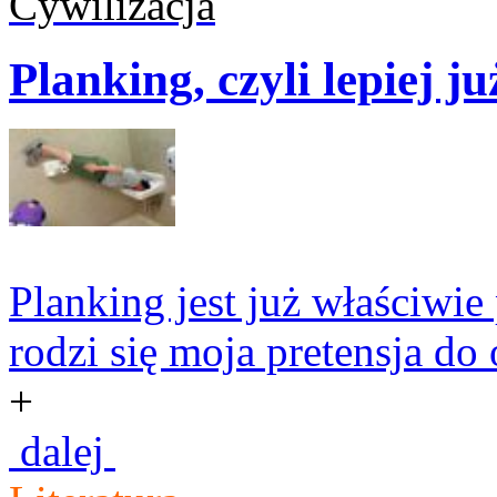
Cywilizacja
Planking, czyli lepiej ju
Planking jest już właściwie
rodzi się moja pretensja do 
+
dalej