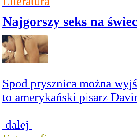
Literatura
Najgorszy seks na świe
Spod prysznica można wyjś
to amerykański pisarz Davi
+
dalej