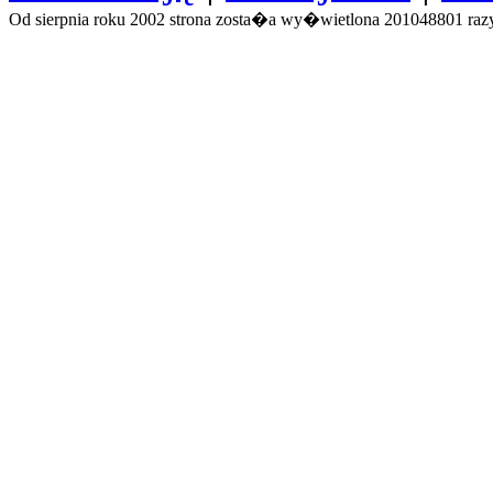
Od sierpnia roku 2002 strona zosta�a wy�wietlona 201048801 razy