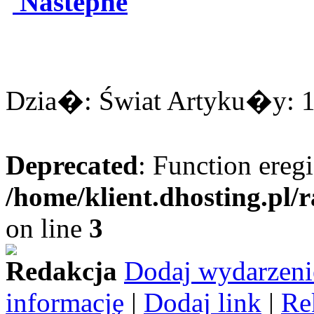
Nastepne
Dzia�: Świat Artyku�y: 16
Deprecated
: Function eregi
/home/klient.dhosting.pl/
on line
3
Redakcja
Dodaj wydarzeni
informację
|
Dodaj link
|
Re