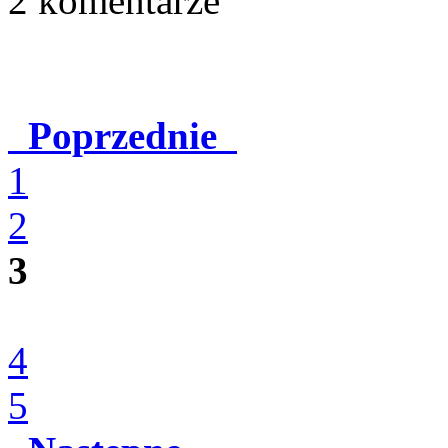
2 komentarze
Poprzednie
1
2
3
4
5