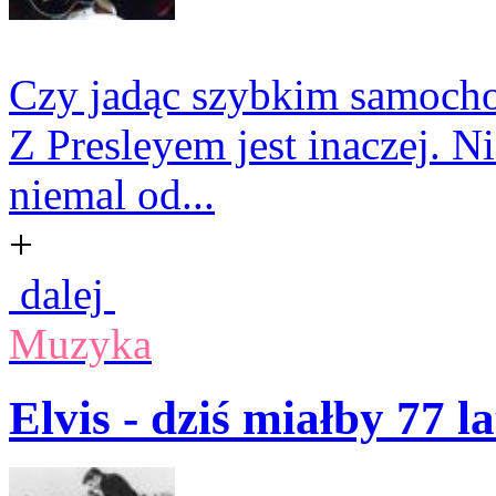
Czy jadąc szybkim samoch
Z Presleyem jest inaczej. N
niemal od...
+
dalej
Muzyka
Elvis - dziś miałby 77 la