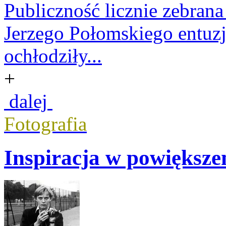
Publiczność licznie zebran
Jerzego Połomskiego entuzj
ochłodziły...
+
dalej
Fotografia
Inspiracja w powiększe