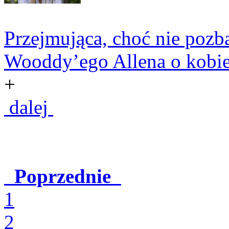
Przejmująca, choć nie poz
Wooddy’ego Allena o kobiec
+
dalej
Poprzednie
1
2