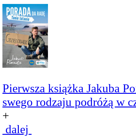
Pierwsza książka Jakuba Po
swego rodzaju podróżą w cza
+
dalej