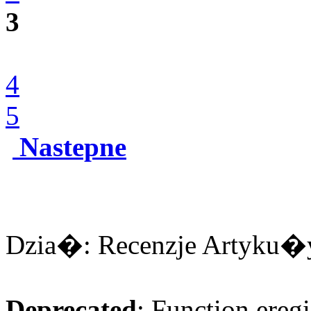
3
4
5
Nastepne
Dzia�: Recenzje Artyku�y:
Deprecated
: Function eregi