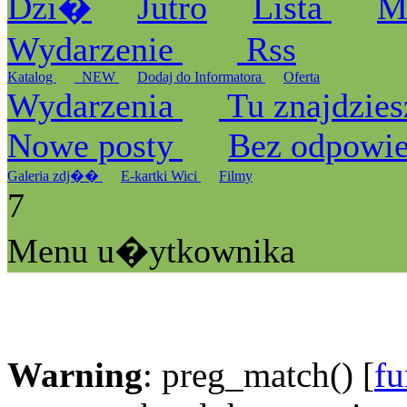
Dzi�
Jutro
Lista
M
Wydarzenie
Rss
Katalog
_NEW
Dodaj do Informatora
Oferta
Wydarzenia
Tu znajdzies
Nowe posty
Bez odpowi
Galeria zdj��
E-kartki Wici
Filmy
7
Menu u�ytkownika
Warning
: preg_match() [
fu