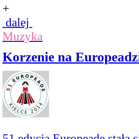
+
dalej
Muzyka
Korzenie na Europeadz
51 edycja Europeade stała s