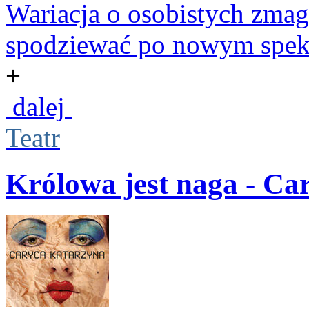
Wariacja o osobistych zma
spodziewać po nowym spekta
+
dalej
Teatr
Królowa jest naga - Ca