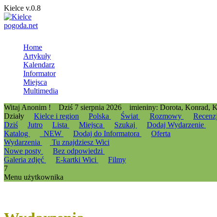
Kielce v.0.8
pogoda.net
Home
Artykuły
Kalendarz
Informator
Miejsca
Multimedia
Witaj Anonim !
Dziś 7 sierpnia 2026
imieniny: Dorota, Konrad, 
Działy
Kielce i region
Polska
Świat
Rozmowy
Recenz
Dziś
Jutro
Lista
Miejsca
Szukaj
Dodaj Wydarzenie
Katalog
_NEW
Dodaj do Informatora
Oferta
Wydarzenia
Tu znajdziesz Wici
Nowe posty
Bez odpowiedzi
Galeria zdjęć
E-kartki Wici
Filmy
7
Menu użytkownika