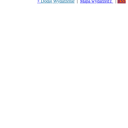
+
Dodaj Wydarzenie
|
Mapa wydarzeďż˝
|
RSS