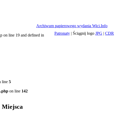
Archiwum papierowego wydania Wici.Info
Patronaty
| Ściągnij logo
JPG
|
CDR
p on line 19 and defined in
 line
5
s.php
on line
142
Miejsca