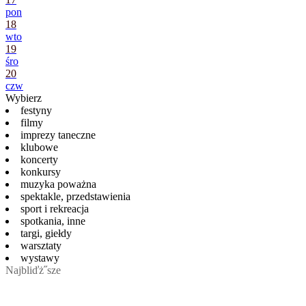
pon
18
wto
19
śro
20
czw
Wybierz
festyny
filmy
imprezy taneczne
klubowe
koncerty
konkursy
muzyka poważna
spektakle, przedstawienia
sport i rekreacja
spotkania, inne
targi, giełdy
warsztaty
wystawy
Najbliďż˝sze
Brak aktualnych wydarzen w tym dziale.