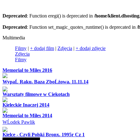
Deprecated
: Function eregi() is deprecated in
/home/klient.dhosting
Deprecated
: Function set_magic_quotes_runtime() is deprecated in
/
Multimedia
Filmy
|
+ dodaj film
|
Zdjęcia
|
+ dodaj zdjęcie
Zdjecia
Filmy
Memorial to Miles 2016
WypaĹ Raku. Baza ZboĹźowa. 11.11.14
Warsztaty filmowe w Ciekotach
Kieleckie Inaczej 2014
Memorial to Miles 2014
WĹodek Pawlik
Kielce - Czyli Polski Bronx. 1995r Cz 1