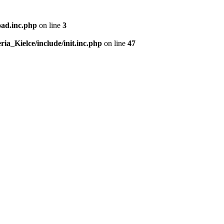
oad.inc.php
on line
3
ria_Kielce/include/init.inc.php
on line
47