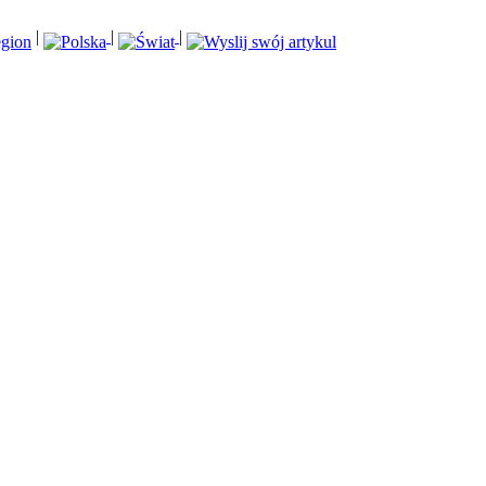
|
|
|