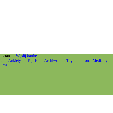
Kajetan
Wyslij kartke
je
Ankiety
Top 10
Archiwum
Tagi
Patronat Medialny
Rss