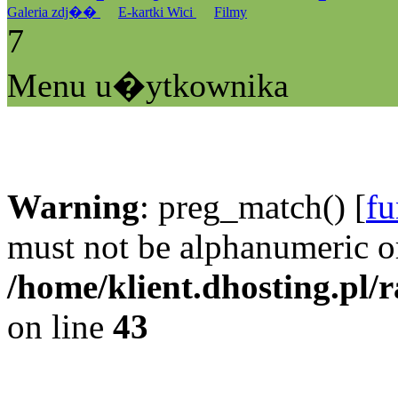
Galeria zdj��
E-kartki Wici
Filmy
7
Menu u�ytkownika
Warning
: preg_match() [
fu
must not be alphanumeric o
/home/klient.dhosting.pl/
on line
43