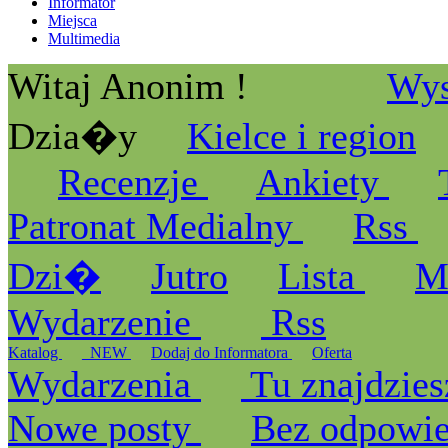
Informator
Miejsca
Multimedia
Witaj Anonim !
Wys
Dzia�y
Kielce i region
Recenzje
Ankiety
Patronat Medialny
Rss
Dzi�
Jutro
Lista
M
Wydarzenie
Rss
Katalog
_NEW
Dodaj do Informatora
Oferta
Wydarzenia
Tu znajdzies
Nowe posty
Bez odpowi