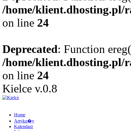
/home/klient.dhosting.pl/
on line
24
Deprecated
: Function ereg(
/home/klient.dhosting.pl/
on line
24
Kielce v.0.8
Home
Artyku�y
Kalendarz