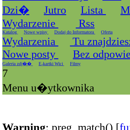
Dzi�
Jutro
Lista
M
Wydarzenie
Rss
Katalog
Nowe wpisy
Dodaj do Informatora
Oferta
Wydarzenia
Tu znajdzies
Nowe posty
Bez odpowi
Galeria zdj��
E-kartki Wici
Filmy
7
Menu u�ytkownika
Warning
: preg_match() [
fu