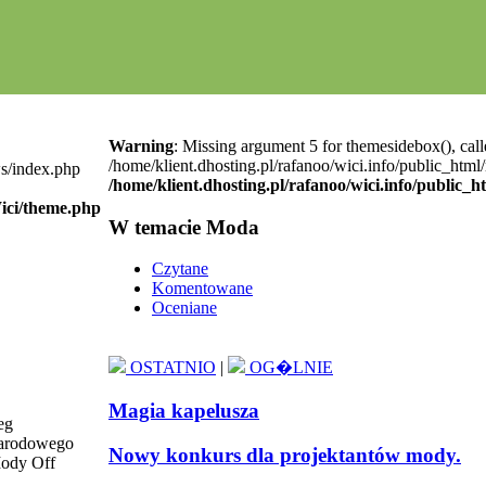
Warning
: Missing argument 5 for themesidebox(), call
/home/klient.dhosting.pl/rafanoo/wici.info/public_htm
ws/index.php
/home/klient.dhosting.pl/rafanoo/wici.info/public_
Wici/theme.php
W temacie Moda
Czytane
Komentowane
Oceniane
OSTATNIO
|
OG�LNIE
Magia kapelusza
eg
arodowego
Nowy konkurs dla projektantów mody.
Mody Off