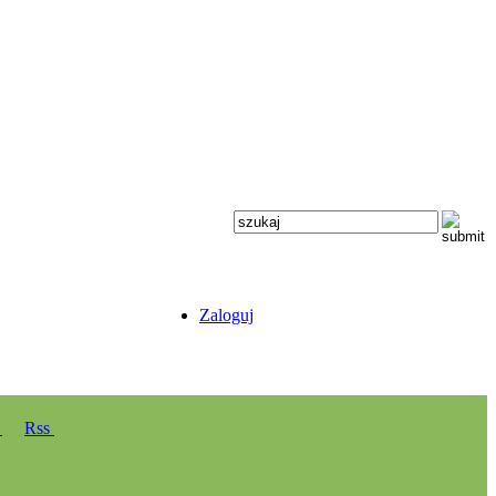
Zaloguj
y
Rss