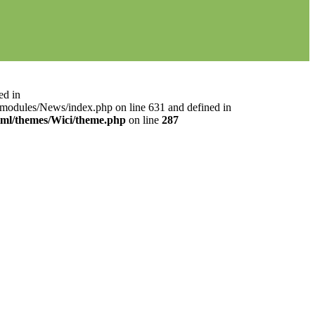
ed in
l/modules/News/index.php on line 631 and defined in
html/themes/Wici/theme.php
on line
287