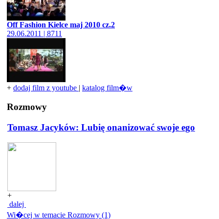
Off Fashion Kielce maj 2010 cz.2
29.06.2011 | 8711
+
dodaj film z youtube
|
katalog film�w
Rozmowy
Tomasz Jacyków: Lubię onanizować swoje ego
+
dalej
Wi�cej w temacie Rozmowy (1)