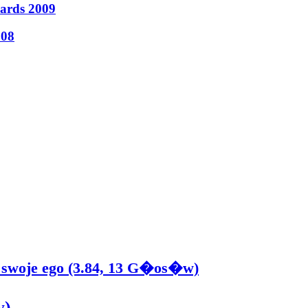
wards 2009
008
 swoje ego (3.84, 13 G�os�w)
w)