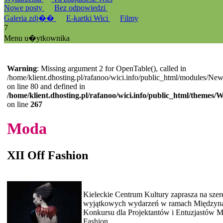
Nowe posty
Bez odpowiedzi
Galeria zdj��
E-kartki Wici
Filmy
7
Menu u�ytkownika
Warning
: Missing argument 2 for OpenTable(), called in
/home/klient.dhosting.pl/rafanoo/wici.info/public_html/modules/Ne
on line 80 and defined in
/home/klient.dhosting.pl/rafanoo/wici.info/public_html/themes/
on line
267
Moda
XII Off Fashion
Kieleckie Centrum Kultury zaprasza na szer
wyjątkowych wydarzeń w ramach Międzyn
Konkursu dla Projektantów i Entuzjastów 
Fashion....