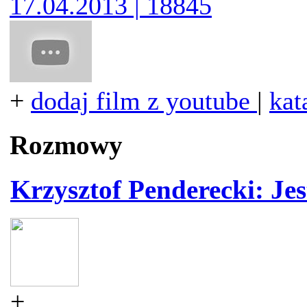
17.04.2013 | 18845
+
dodaj film z youtube
|
kat
Rozmowy
Krzysztof Penderecki: Je
+