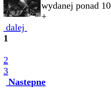
wydanej ponad 10.
+
dalej
1
2
3
Nastepne