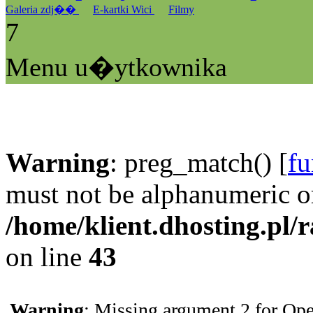
Galeria zdj��
E-kartki Wici
Filmy
7
Menu u�ytkownika
Warning
: preg_match() [
fu
must not be alphanumeric o
/home/klient.dhosting.pl/
on line
43
Warning
: Missing argument 2 for Ope