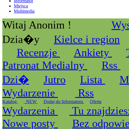
Informator
Miejsca
Multimedia
Witaj Anonim !
Wys
Dzia�y
Kielce i region
Recenzje
Ankiety
Patronat Medialny
Rss
Dzi�
Jutro
Lista
M
Wydarzenie
Rss
Katalog
_NEW
Dodaj do Informatora
Oferta
Wydarzenia
Tu znajdzies
Nowe posty
Bez odpowi