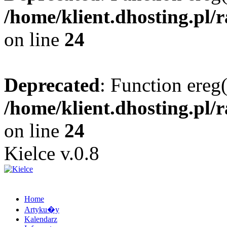
/home/klient.dhosting.pl/
on line
24
Deprecated
: Function ereg(
/home/klient.dhosting.pl/
on line
24
Kielce v.0.8
Home
Artyku�y
Kalendarz