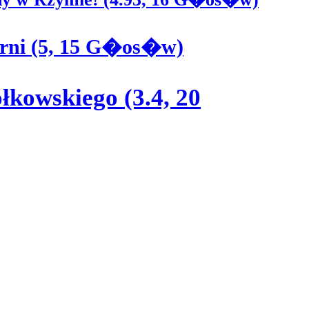
erni (5, 15 G�os�w)
kowskiego (3.4, 20