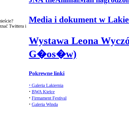
Media i dokument w Laki
mieście?
nać Twittera i
Wystawa Leona Wyczół
G�os�w)
Pokrewne linki
·
Galeria Lakiernia
·
BWA Kielce
·
Firmament Festival
·
Galeria Winda