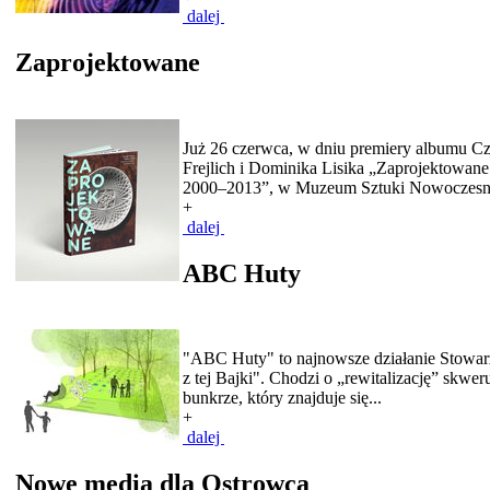
dalej
Zaprojektowane
Już 26 czerwca, w dniu premiery albumu C
Frejlich i Dominika Lisika „Zaprojektowane.
2000–2013”, w Muzeum Sztuki Nowoczesne
+
dalej
ABC Huty
"ABC Huty" to najnowsze działanie Stowar
z tej Bajki". Chodzi o „rewitalizację” skw
bunkrze, który znajduje się...
+
dalej
Nowe media dla Ostrowca