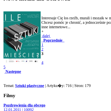
Interesuje Cię los rzeźb, murali i mozaik w 
Chcesz pomóc je chronić, a jednocześnie poz
inne internetowe...
+
dalej
Poprzednie
1
2
3
4
5
Nastepne
Temat:
Sztuki plastyczne
| Artyku�y: 716 | Stron: 179
Filmy
Pozdrowienia dla obcego
12.01.2011 | 10092