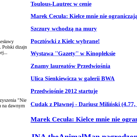
Toulous-Lautrec w cenie
Marek Cecuła: Kielce mnie nie ograniczaj
Szczury wchodzą na mury
Pocztówki z Kielc wybrane!
zesławy
 Polski dizajn
j...
Wystawa ''Gazety'' w Kinopleksie
Znamy laureatów Przedwiośnia
Ulica Sienkiewicza w galerii BWA
Przedwiośnie 2012 startuje
zyszenia "Nie
Cudak z Pławnej - Dariusz Miliński (4.7
eru na dawnym
Marek Cecuła: Kielce mnie nie ogr
JNA theAnimalMan nagrodzon