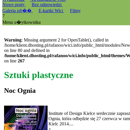
Nowe posty
Bez odpowiedzi
Galeria zdj��
E-kartki Wici
Filmy
7
Menu u�ytkownika
Warning
: Missing argument 2 for OpenTable(), called in
/home/klient.dhosting.pl/rafanoo/wici.info/public_html/modules/Ne
on line 80 and defined in
/home/klient.dhosting.pl/rafanoo/wici.info/public_html/themes/
on line
267
Sztuki plastyczne
Noc Ognia
Institute of Design Kielce serdecznie zapra
Ognia, która odbędzie się 27 czerwca w ra
Kielc 2014....
+