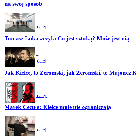
na swój sposób
+
dalej
Tomasz Łukaszczyk: Co jest sztuką? Może jest nią
+
dalej
Jak Kielce, to Żeromski, jak Żeromski, to Majonez 
+
dalej
Marek Cecuła: Kielce mnie nie ograniczają
+
dalej