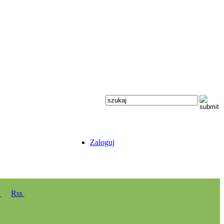
Zaloguj
y
Rss