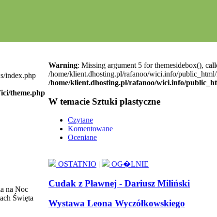
Warning
: Missing argument 5 for themesidebox(), call
/home/klient.dhosting.pl/rafanoo/wici.info/public_htm
ws/index.php
/home/klient.dhosting.pl/rafanoo/wici.info/public_
Wici/theme.php
W temacie Sztuki plastyczne
Czytane
Komentowane
Oceniane
OSTATNIO
|
OG�LNIE
Cudak z Pławnej - Dariusz Miliński
sza na Noc
mach Święta
Wystawa Leona Wyczółkowskiego