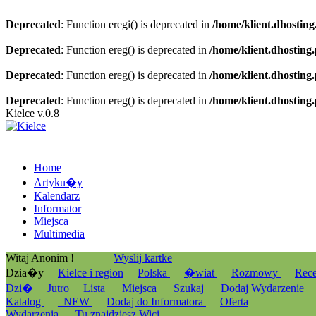
Deprecated
: Function eregi() is deprecated in
/home/klient.dhosting
Deprecated
: Function ereg() is deprecated in
/home/klient.dhosting
Deprecated
: Function ereg() is deprecated in
/home/klient.dhosting
Deprecated
: Function ereg() is deprecated in
/home/klient.dhosting
Kielce v.0.8
Home
Artyku�y
Kalendarz
Informator
Miejsca
Multimedia
Witaj Anonim !
Wyslij kartke
Dzia�y
Kielce i region
Polska
�wiat
Rozmowy
Rec
Dzi�
Jutro
Lista
Miejsca
Szukaj
Dodaj Wydarzenie
Katalog
_NEW
Dodaj do Informatora
Oferta
Wydarzenia
Tu znajdziesz Wici