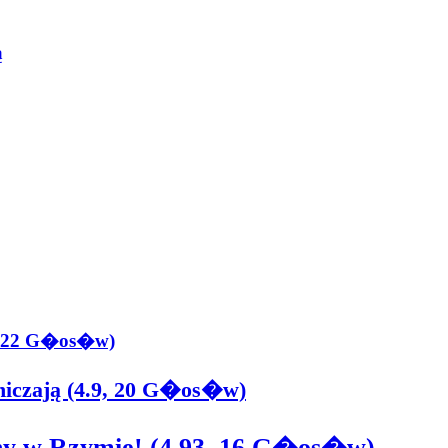
ą
7, 22 G�os�w)
aniczają (4.9, 20 G�os�w)
y w Rzymie! (4.93, 16 G�os�w)