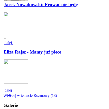
Jacek Nowakowski: Fruwać nie będę
+
dalej
Eliza Rajsz - Mamy już piece
+
dalej
Wi�cej w temacie Rozmowy (13)
Galerie