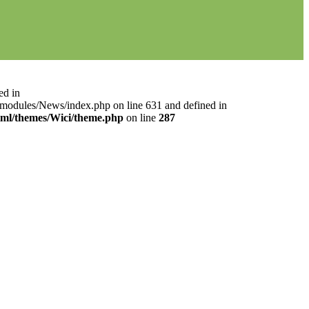
ed in
l/modules/News/index.php on line 631 and defined in
html/themes/Wici/theme.php
on line
287