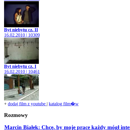
Byt niebytu cz. II
16.02.2010 | 10309
Byt niebytu cz. I
16.02.2010 | 10461
+
dodaj film z youtube
|
katalog film�w
Rozmowy
Marcin Białek: Chcę, by moje prace każdy mógł int