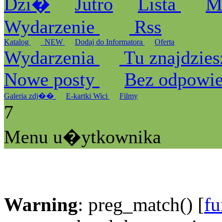
Dzi�
Jutro
Lista
M
Wydarzenie
Rss
Katalog
_NEW
Dodaj do Informatora
Oferta
Wydarzenia
Tu znajdzies
Nowe posty
Bez odpowi
Galeria zdj��
E-kartki Wici
Filmy
7
Menu u�ytkownika
Warning
: preg_match() [
fu