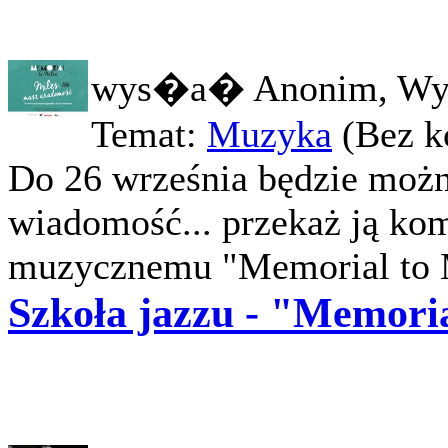
wys�a� Anonim, Wy
Temat:
Muzyka
(Bez k
Do 26 września będzie możn
wiadomość... przekaż ją kom
muzycznemu "Memorial to Mi
Szkoła jazzu - "Memoria