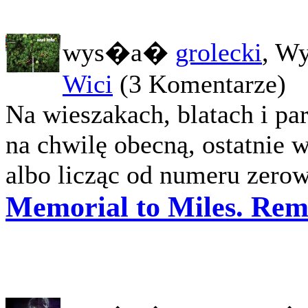
wys�a�
grolecki
, W
Wici
(3 Komentarze)
Na wieszakach, blatach i par
na chwilę obecną, ostatnie w
albo licząc od numeru zerowe
Memorial to Miles. Rem