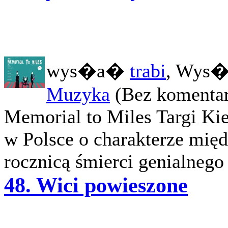
wys�a�
trabi
, Wys�
Muzyka
(Bez komentar
Memorial to Miles Targi Kie
w Polsce o charakterze mię
rocznicą śmierci genialnego 
48. Wici powieszone