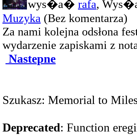
wys�a�
rafa
, Wys�a
Muzyka
(Bez komentarza)
Za nami kolejna odsłona fe
wydarzenie zapiskami z nota
Nastepne
Szukasz: Memorial to Miles
Deprecated
: Function eregi