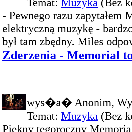
Temat:
Muzyka
(Bez k
- Pewnego razu zapytałem M
elektryczną muzykę - bardzo
był tam zbędny. Miles odpow
Zderzenia - Memorial to
wys�a� Anonim, Wy
Temat:
Muzyka
(Bez k
Piękny tegoroczny Memorial