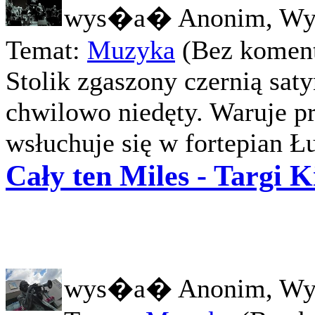
wys�a� Anonim, Wy
Temat:
Muzyka
(Bez koment
Stolik zgaszony czernią sat
chwilowo niedęty. Waruje p
wsłuchuje się w fortepian Ł
Cały ten Miles - Targi K
wys�a� Anonim, Wy