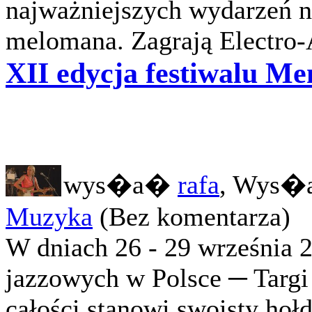
najważniejszych wydarzeń na
melomana. Zagrają Electro-A
XII edycja festiwalu Me
wys�a�
rafa
, Wys�a
Muzyka
(Bez komentarza)
W dniach 26 - 29 września 2
jazzowych w Polsce ─ Targi 
całości stanowi swoisty hołd