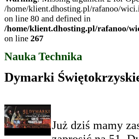
/home/klient.dhosting.pl/rafanoo/wic
on line 80 and defined in
/home/klient.dhosting.pl/rafanoo/w
on line
267
Nauka Technika
Dymarki Świętokrzyski
Już dziś mamy za
zaprosić na 51. D