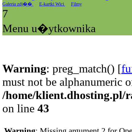
Galeria zdj��
E-kartki Wici
Filmy
7
Menu u�ytkownika
Warning
: preg_match() [
fu
must not be alphanumeric o
/home/klient.dhosting.pl/
on line
43
Warning
: Missing argument 2 for Ope