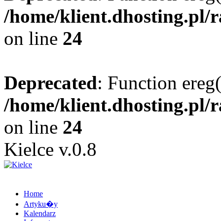
/home/klient.dhosting.pl/
on line
24
Deprecated
: Function ereg(
/home/klient.dhosting.pl/
on line
24
Kielce v.0.8
Home
Artyku�y
Kalendarz