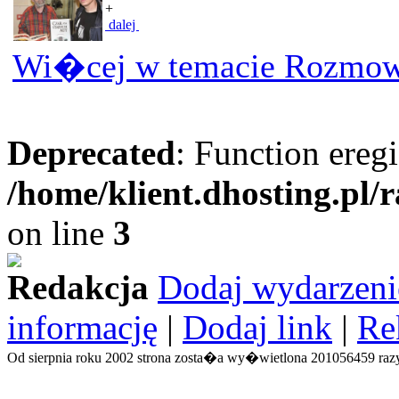
+
dalej
Wi�cej w temacie Rozmow
Deprecated
: Function eregi
/home/klient.dhosting.pl/
on line
3
Redakcja
Dodaj wydarzeni
informację
|
Dodaj link
|
Re
Od sierpnia roku 2002 strona zosta�a wy�wietlona 201056459 razy