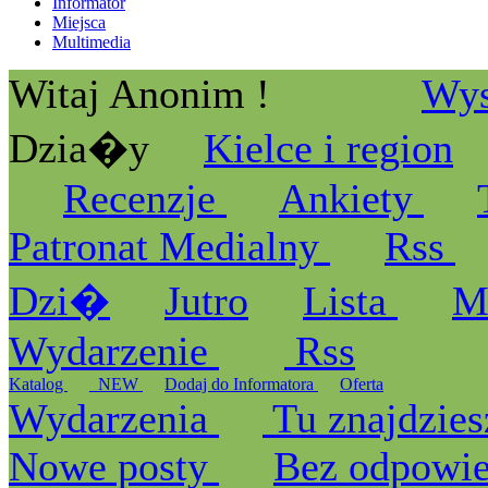
Informator
Miejsca
Multimedia
Witaj Anonim !
Wys
Dzia�y
Kielce i region
Recenzje
Ankiety
Patronat Medialny
Rss
Dzi�
Jutro
Lista
M
Wydarzenie
Rss
Katalog
_NEW
Dodaj do Informatora
Oferta
Wydarzenia
Tu znajdzies
Nowe posty
Bez odpowi