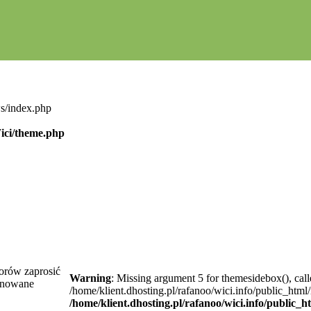
ws/index.php
Wici/theme.php
torów zaprosić
Warning
: Missing argument 5 for themesidebox(), call
lanowane
/home/klient.dhosting.pl/rafanoo/wici.info/public_htm
/home/klient.dhosting.pl/rafanoo/wici.info/public_