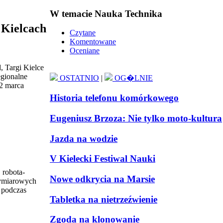
W temacie Nauka Technika
 Kielcach
Czytane
Komentowane
Oceniane
, Targi Kielce
egionalne
OSTATNIO
|
OG�LNIE
22 marca
Historia telefonu komórkowego
Eugeniusz Brzoza: Nie tylko moto-kultura
Jazda na wodzie
V Kielecki Festiwal Nauki
 robota-
Nowe odkrycia na Marsie
jwymiarowych
 podczas
Tabletka na nietrzeźwienie
Zgoda na klonowanie