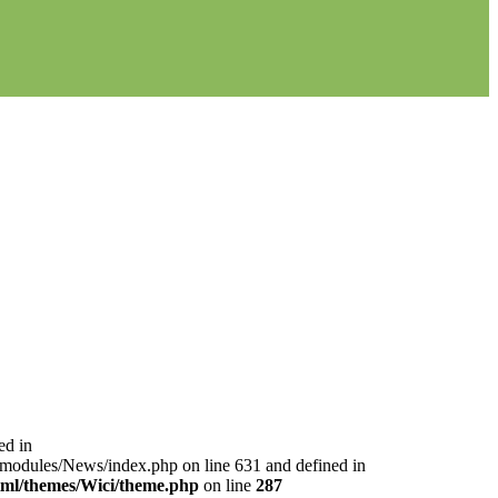
ed in
l/modules/News/index.php on line 631 and defined in
html/themes/Wici/theme.php
on line
287