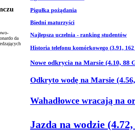
mczu
Pigułka pożądania
Biedni maturzyści
owo-
Najlepsza uczelnia - ranking studentów
eonardo da
iedzających
Historia telefonu komórkowego (3.91, 
Nowe odkrycia na Marsie (4.10, 8
Odkryto wodę na Marsie (4.5
Wahadłowce wracają na or
Jazda na wodzie (4.7