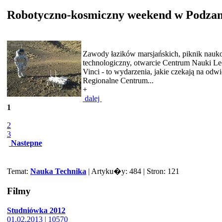
Robotyczno-kosmiczny weekend w Podza
Zawody łazików marsjańskich, piknik nauk
technologiczny, otwarcie Centrum Nauki L
Vinci - to wydarzenia, jakie czekają na odw
Regionalne Centrum...
+
dalej
1
2
3
Nastepne
Temat:
Nauka Technika
| Artyku�y: 484 | Stron: 121
Filmy
Studniówka 2012
01.02.2013 | 10570