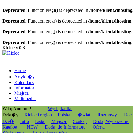
Deprecated
: Function eregi() is deprecated in
/home/klient.dhosting
Deprecated
: Function ereg() is deprecated in
/home/klient.dhosting
Deprecated
: Function ereg() is deprecated in
/home/klient.dhosting
Deprecated
: Function ereg() is deprecated in
/home/klient.dhosting
Kielce v.0.8
Home
Artyku�y
Kalendarz
Informator
Miejsca
Multimedia
Witaj Anonim !
Wyslij kartke
Dzia�y
Kielce i region
Polska
�wiat
Rozmowy
Rec
Dzi�
Jutro
Lista
Miejsca
Szukaj
Dodaj Wydarzenie
Katalog
_NEW
Dodaj do Informatora
Oferta
Wydarzenia
Tu znajdziesz Wici