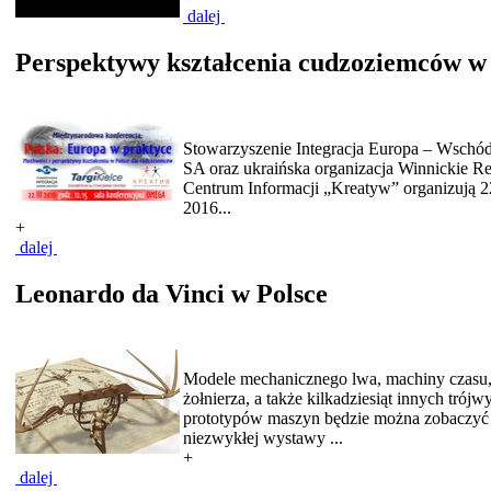
dalej
Perspektywy kształcenia cudzoziemców w
Stowarzyszenie Integracja Europa – Wschód
SA oraz ukraińska organizacja Winnickie R
Centrum Informacji „Kreatyw” organizują 
2016...
+
dalej
Leonardo da Vinci w Polsce
Modele mechanicznego lwa, machiny czasu,
żołnierza, a także kilkadziesiąt innych tró
prototypów maszyn będzie można zobaczyć
niezwykłej wystawy ...
+
dalej