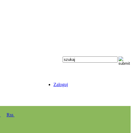
Zaloguj
y
Rss