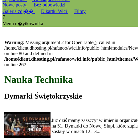
Nowe posty
Bez odpowiedzi
Galeria zdj��
E-kartki Wici
Filmy
7
Menu u�ytkownika
Warning
: Missing argument 2 for OpenTable(), called in
/home/klient.dhosting.pl/rafanoo/wici.info/public_html/modules/Ne
on line 80 and defined in
/home/klient.dhosting.pl/rafanoo/wici.info/public_html/themes/
on line
267
Nauka Technika
Dymarki Świętokrzyskie
Już dziś mamy zaszczyt w imieniu organiza
na 51. Dymarki do Nowej Słupi, które zap
zostały w dniach 12-13...
+