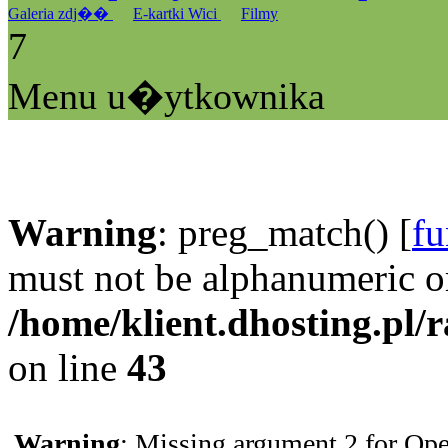
Galeria zdj��
E-kartki Wici
Filmy
7
Menu u�ytkownika
Warning
: preg_match() [
fu
must not be alphanumeric o
/home/klient.dhosting.pl/
on line
43
Warning
: Missing argument 2 for Ope