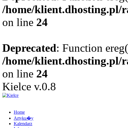
/home/klient.dhosting.pl/
on line
24
Deprecated
: Function ereg(
/home/klient.dhosting.pl/
on line
24
Kielce v.0.8
Home
Artyku�y
Kalendarz