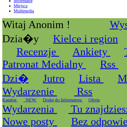
Informator
Miejsca
Multimedia
Witaj Anonim !
Wys
Dzia�y
Kielce i region
Recenzje
Ankiety
Patronat Medialny
Rss
Dzi�
Jutro
Lista
M
Wydarzenie
Rss
Katalog
_NEW
Dodaj do Informatora
Oferta
Wydarzenia
Tu znajdzies
Nowe posty
Bez odpowi