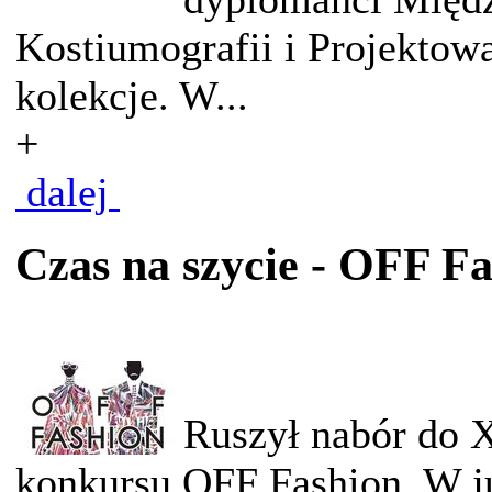
Kostiumografii i Projektow
kolekcje. W...
+
dalej
Czas na szycie - OFF F
Ruszył nabór do X
konkursu OFF Fashion. W ju