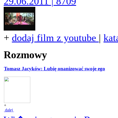
29.06.2011 | 8709
+
dodaj film z youtube
|
kat
Rozmowy
Tomasz Jacyków: Lubię onanizować swoje ego
+
dalej