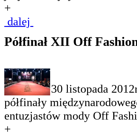
+
dalej
Półfinał XII Off Fashio
30 listopada 2012
półfinały międzynarodowego
entuzjastów mody Off Fashio
+