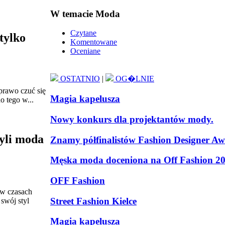
W temacie Moda
Czytane
tylko
Komentowane
Oceniane
OSTATNIO
|
OG�LNIE
prawo czuć się
Magia kapelusza
o tego w...
Nowy konkurs dla projektantów mody.
zyli moda
Znamy półfinalistów Fashion Designer A
Męska moda doceniona na Off Fashion 2
OFF Fashion
e w czasach
Street Fashion Kielce
 swój styl
Magia kapelusza