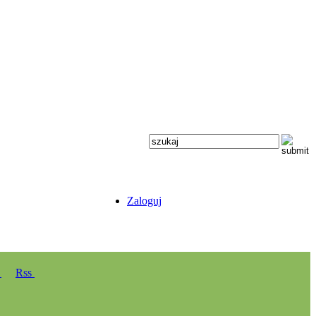
Zaloguj
y
Rss