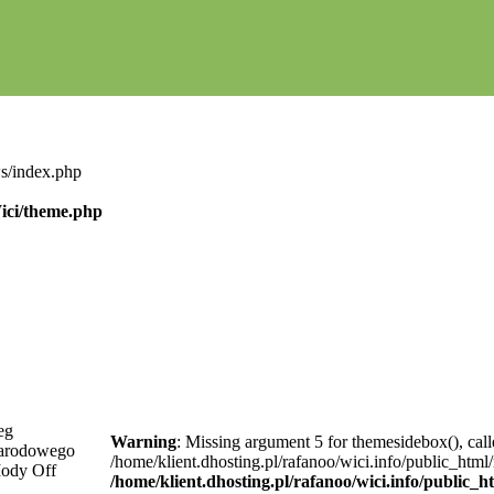
ws/index.php
Wici/theme.php
eg
Warning
: Missing argument 5 for themesidebox(), call
arodowego
/home/klient.dhosting.pl/rafanoo/wici.info/public_htm
Mody Off
/home/klient.dhosting.pl/rafanoo/wici.info/public_