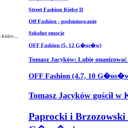
Street Fashion Kielce II
Off Fashion - podsumowanie
Szkolne emocje
Kielce....
OFF Fashion (5, 12 G�os�w)
Tomasz Jacyków: Lubię onanizować
OFF Fashion (4.7, 10 G�os�
Tomasz Jacyków gościł w 
Paprocki i Brzozowski 