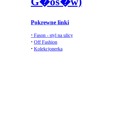
G�os�w)
Pokrewne linki
·
Fason - styl na ulicy
·
Off Fashion
·
Kolekcjonerka