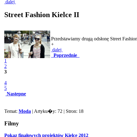
dalej
Street Fashion Kielce II
Przedstawiamy drugą odsłonę Street Fashion 
+
dalej
Poprzednie
1
2
3
4
5
Nastepne
Temat:
Moda
| Artyku�y: 72 | Stron: 18
Filmy
Pokaz finałowych projektów Kielce 2012