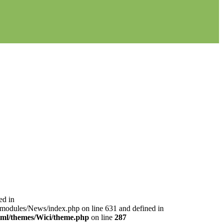
ed in
l/modules/News/index.php on line 631 and defined in
html/themes/Wici/theme.php
on line
287