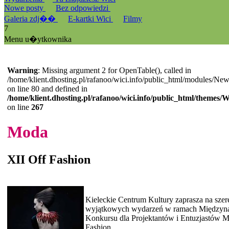
Nowe posty
Bez odpowiedzi
Galeria zdj��
E-kartki Wici
Filmy
7
Menu u�ytkownika
Warning
: Missing argument 2 for OpenTable(), called in
/home/klient.dhosting.pl/rafanoo/wici.info/public_html/modules/Ne
on line 80 and defined in
/home/klient.dhosting.pl/rafanoo/wici.info/public_html/themes/
on line
267
Moda
XII Off Fashion
Kieleckie Centrum Kultury zaprasza na szer
wyjątkowych wydarzeń w ramach Międzyn
Konkursu dla Projektantów i Entuzjastów 
Fashion....