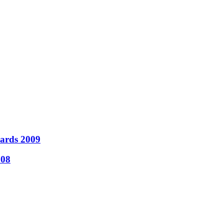
wards 2009
008