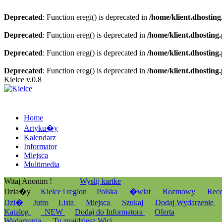
Deprecated
: Function eregi() is deprecated in
/home/klient.dhosting
Deprecated
: Function ereg() is deprecated in
/home/klient.dhosting
Deprecated
: Function ereg() is deprecated in
/home/klient.dhosting
Deprecated
: Function ereg() is deprecated in
/home/klient.dhosting
Kielce v.0.8
Home
Artyku�y
Kalendarz
Informator
Miejsca
Multimedia
Witaj Anonim !
Wyslij kartke
Dzia�y
Kielce i region
Polska
�wiat
Rozmowy
Rec
Dzi�
Jutro
Lista
Miejsca
Szukaj
Dodaj Wydarzenie
Katalog
_NEW
Dodaj do Informatora
Oferta
Wydarzenia
Tu znajdziesz Wici