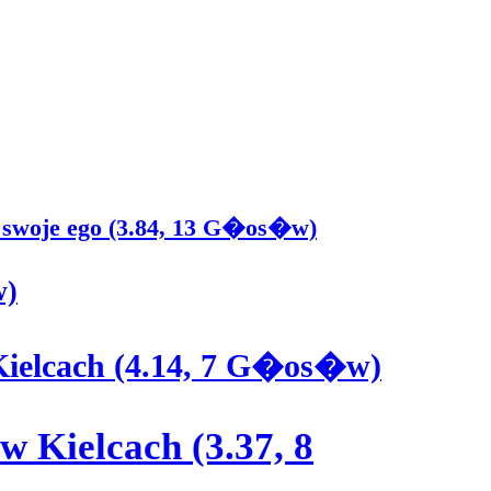
 swoje ego (3.84, 13 G�os�w)
w)
Kielcach (4.14, 7 G�os�w)
w Kielcach (3.37, 8