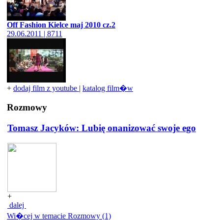
Off Fashion Kielce maj 2010 cz.2
29.06.2011 | 8711
+
dodaj film z youtube
|
katalog film�w
Rozmowy
Tomasz Jacyków: Lubię onanizować swoje ego
+
dalej
Wi�cej w temacie Rozmowy (1)