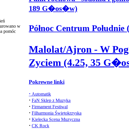
189 G�os�w)
ień
Północ Centrum Południe
gurowano w
ała pomóc
Malolat/Ajron - W Pog
Zyciem (4.25, 35 G�
Pokrewne linki
·
Automatik
·
FaN Sklep z Muzyką
·
Firmament Festiwal
·
Filharmonia Świętokrzyska
·
Kielecka Scena Muzyczna
·
CK Rock