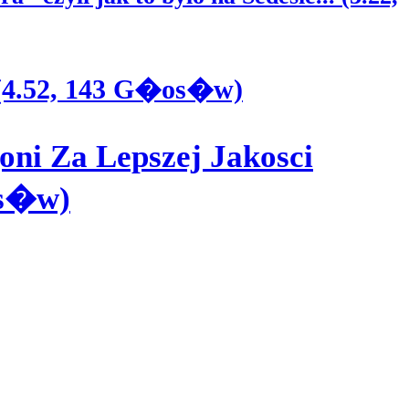
 (4.52, 143 G�os�w)
oni Za Lepszej Jakosci
os�w)