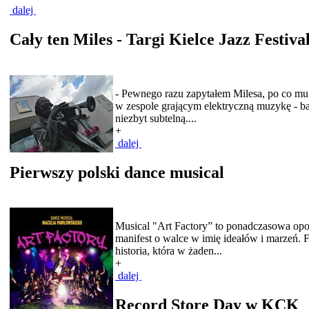
dalej
Cały ten Miles - Targi Kielce Jazz Festiva
- Pewnego razu zapytałem Milesa, po co mu 
w zespole grającym elektryczną muzykę - ba
niezbyt subtelną....
+
dalej
Pierwszy polski dance musical
Musical "Art Factory” to ponadczasowa opo
manifest o walce w imię ideałów i marzeń. 
historia, która w żaden...
+
dalej
Record Store Day w KCK