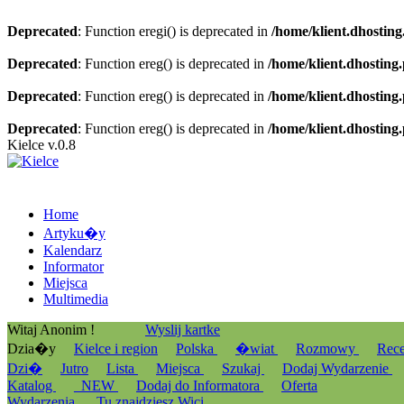
Deprecated
: Function eregi() is deprecated in
/home/klient.dhosting
Deprecated
: Function ereg() is deprecated in
/home/klient.dhosting
Deprecated
: Function ereg() is deprecated in
/home/klient.dhosting
Deprecated
: Function ereg() is deprecated in
/home/klient.dhosting
Kielce v.0.8
Home
Artyku�y
Kalendarz
Informator
Miejsca
Multimedia
Witaj Anonim !
Wyslij kartke
Dzia�y
Kielce i region
Polska
�wiat
Rozmowy
Rec
Dzi�
Jutro
Lista
Miejsca
Szukaj
Dodaj Wydarzenie
Katalog
_NEW
Dodaj do Informatora
Oferta
Wydarzenia
Tu znajdziesz Wici