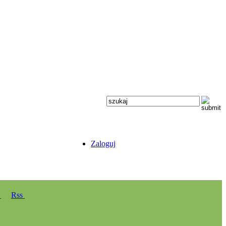
Zaloguj
y
Rss