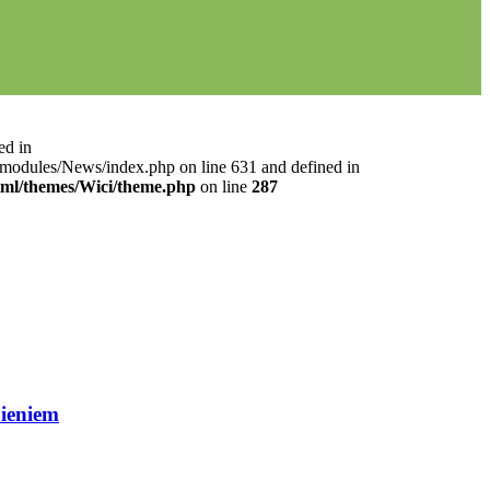
ed in
l/modules/News/index.php on line 631 and defined in
html/themes/Wici/theme.php
on line
287
nieniem