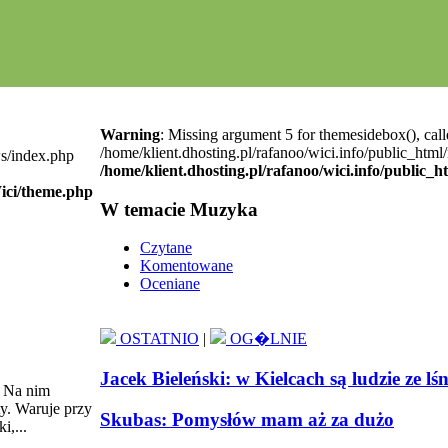
Warning
: Missing argument 5 for themesidebox(), call
/home/klient.dhosting.pl/rafanoo/wici.info/public_htm
ws/index.php
/home/klient.dhosting.pl/rafanoo/wici.info/public_
Wici/theme.php
W temacie Muzyka
Czytane
Komentowane
Oceniane
OSTATNIO
|
OG�LNIE
Jacek Bieleński: w Kielcach są ludzie ze lś
. Na nim
ty. Waruje przy
Skubas: Pomysłów mam aż za dużo
i,...