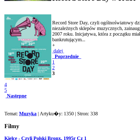
Record Store Day, czyli ogólnoświatowy dz
niezależnych sklepów muzycznych, zainau
2007 roku. Inicjatywa, która z początku mi
bankrutującym...
+
dalej
Poprzednie
1
2
3
4
5
Nastepne
Temat:
Muzyka
| Artyku�y: 1350 | Stron: 338
Filmy
Kielce - Czyli Polski Bronx. 1995r Cz 1