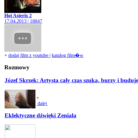
Hot Asterix 2
17.04.2013 | 18847
+
dodaj film z youtube
|
katalog film�w
Rozmowy
Józef Skrzek: Artysta cały czas szuka, burzy i buduj
+
dalej
Eklektyczne dźwięki Zeniala