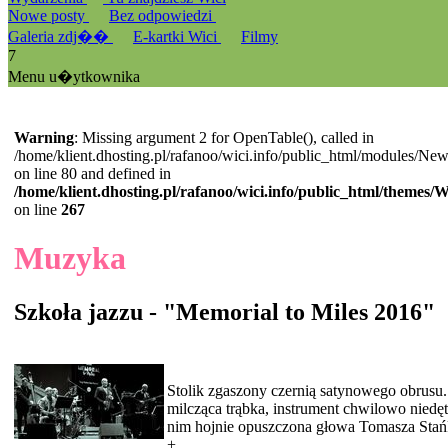
Nowe posty
Bez odpowiedzi
Galeria zdj��
E-kartki Wici
Filmy
7
Menu u�ytkownika
Warning
: Missing argument 2 for OpenTable(), called in
/home/klient.dhosting.pl/rafanoo/wici.info/public_html/modules/Ne
on line 80 and defined in
/home/klient.dhosting.pl/rafanoo/wici.info/public_html/themes/
on line
267
Muzyka
Szkoła jazzu - "Memorial to Miles 2016"
Stolik zgaszony czernią satynowego obrusu
milcząca trąbka, instrument chwilowo niedę
nim hojnie opuszczona głowa Tomasza Stańk
+