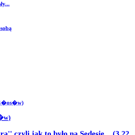
y...
 sobą
4 G�os�w)
s�w)
' czyli jak to było na Sedesie... (3.22,