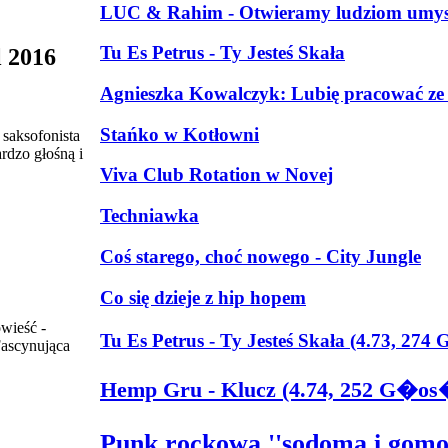
LUC & Rahim - Otwieramy ludziom umysł
Tu Es Petrus - Ty Jesteś Skała
l 2016
Agnieszka Kowalczyk: Lubię pracować ze
Stańko w Kotłowni
saksofonista
rdzo głośną i
Viva Club Rotation w Novej
Techniawka
Coś starego, choć nowego - City Jungle
Co się dzieje z hip hopem
wieść -
Tu Es Petrus - Ty Jesteś Skała (4.73, 27
Fascynująca
Hemp Gru - Klucz (4.74, 252 G�o
Punk rockowa ''sodoma i gomora'